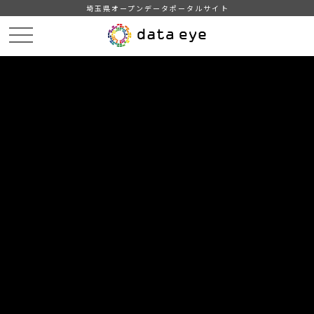
埼玉県オープンデータポータルサイト
HOME
データカタログ
【ふじみ野市】公共施設一覧
DATA
CATA
データカタログ
データセット名
【ふじみ野市】公共施設一覧
ふじみ野市の公共施設に関する情報です。
自治体
ふじみ野市
分野
教育・文化・スポーツ・生活