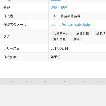
分野
運輸・観光
作成者
三郷市総務部総務課
作成者のメール
soumu@city.misato.lg.jp
共通データ
施設景観
景観情
タグ
施設情報
景観
リリース日
2017/06/14
作成頻度
年単位