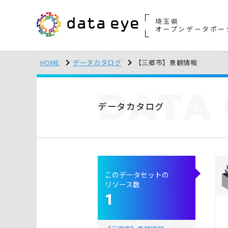
埼玉県
オープンデータポー
HOME
データカタログ
【三郷市】景観情報
DATA
データカタログ
このデータセットの
リソース数
1