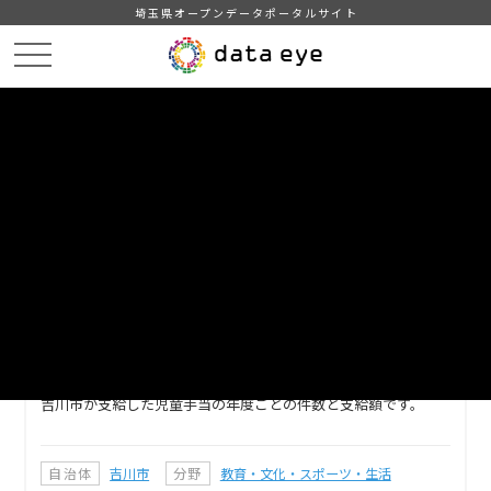
埼玉県オープンデータポータルサイト
HOME
データカタログ
【吉川市】児童手当の年度ごと件数、支給額
DATA
CATA
データカタログ
データセット名
【吉川市】児童手当の年度ごと件
数、支給額
吉川市が支給した児童手当の年度ごとの件数と支給額です。
自治体
吉川市
分野
教育・文化・スポーツ・生活