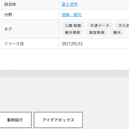
自治体
富士見市
分野
運輸・観光
公園 庭園
共通データ
文化
タグ
観光情報
施設情報
観光
リリース日
2017/05/31
事例紹介
アイデアボックス