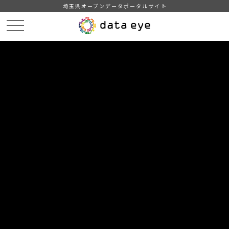
埼玉県オープンデータポータルサイト
HOME
データカタログ
【川越市】住民基本台帳人口 令和6年1月1日現在
DATA
CATA
データカタログ
データセット名
【川越市】住民基本台帳人口 令和
6年1月1日現在
川越市内の住民基本台帳人口
自治体
川越市
分野
人口・世帯