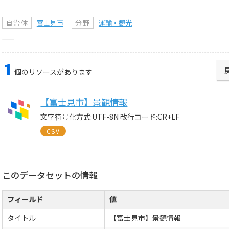
自治体
富士見市
分野
運輸・観光
1
個のリソースがあります
【富士見市】景観情報
文字符号化方式:UTF-8N 改行コード:CR+LF
CSV
このデータセットの情報
フィールド
値
タイトル
【富士見市】景観情報