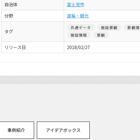
自治体
富士見市
分野
運輸・観光
共通データ
施設景観
景観情
タグ
施設情報
景観
リリース日
2018/02/27
事例紹介
アイデアボックス