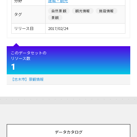
分野
運輸・観光
自然景観
観光情報
施設情報
タグ
景観
リリース日
2017/02/24
このデータセットの
リソース数
1
【志木市】景観情報
データカタログ