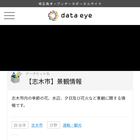
埼玉県オープンデータポータルサイト
HOME
データカタログ
【志木市】景観情報
DATA
CATA
データカタログ
データセット名
【志木市】景観情報
志木市内の季節の花、水辺、夕日及び花火など景観に関する情
報です。
自治体
志木市
分野
運輸・観光