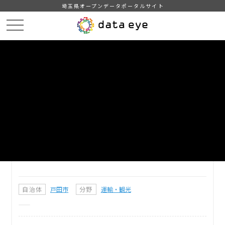
埼玉県オープンデータポータルサイト
HOME
データカタログ
【戸田市】景観情報
DATA
CATA
データカタログ
データセット名
【戸田市】景観情報
戸田市の景観情報です。
自治体
戸田市
分野
運輸・観光