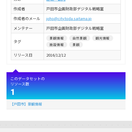
作成者
戸田市企画財政部デジタル戦略室
作成者のメール
joho@city.toda.saitama.jp
メンテナー
戸田市企画財政部デジタル戦略室
景観情報
自然景観
観光情報
タグ
施設情報
景観
リリース日
2016/12/12
このデータセットの
リソース数
1
【戸田市】景観情報