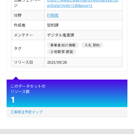
ジ
enData?mids=180&pno=1
分野
行財政
作成者
契約課
メンテナー
デジタル推進課
事業者向け情報
入札 契約
タグ
土地取得 建設
リリース日
2023/09/28
このデータセットの
リソース数
1
工事発注予定マップ