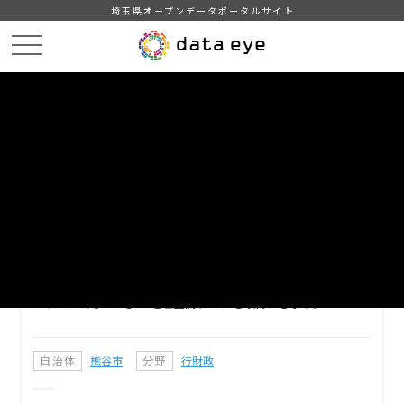
埼玉県オープンデータポータルサイト
HOME
データカタログ
【熊谷市】工事発注予定情報
DATA
CATA
データカタログ
データセット名
【熊谷市】工事発注予定情報
熊谷市内の工事予定場所の情報です。熊谷市公開型地理情報シ
ステム「くまっぷ」で地理空間データを取得できます。
自治体
熊谷市
分野
行財政