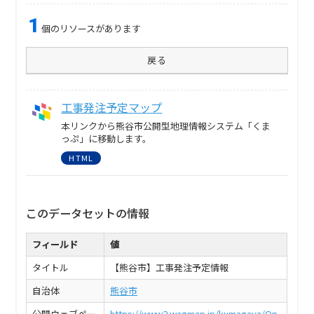
1
個のリソースがあります
戻る
工事発注予定マップ
本リンクから熊谷市公開型地理情報システム「くま
っぷ」に移動します。
HTML
このデータセットの情報
フィールド
値
タイトル
【熊谷市】工事発注予定情報
自治体
熊谷市
公開ウェブペー
https://www2.wagmap.jp/kumagaya/Op