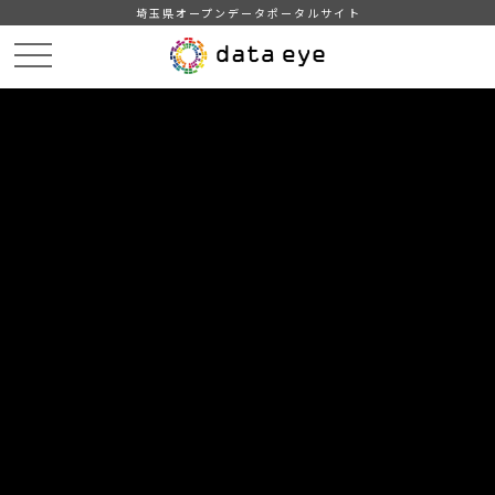
埼玉県オープンデータポータルサイト
HOME
データカタログ
【越谷市】ＡＥＤ設置場所情報
DATA
CATA
データカタログ
データセット名
【越谷市】ＡＥＤ設置場所情報
越谷市内におけるＡＥＤ設置場所等の登録情報
自治体
越谷市
分野
司法・安全・環境