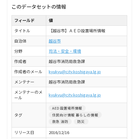
このデータセットの情報
フィールド
値
タイトル
【越谷市】ＡＥＤ設置場所情報
自治体
越谷市
分野
司法・安全・環境
作成者
越谷市消防局救急課
作成者のメール
kyukyu@city.koshigaya.lg.jp
メンテナー
越谷市消防局救急課
メンテナーのメ
kyukyu@city.koshigaya.lg.jp
ール
AED設置場所情報
タグ
住民向け情報 暮らしの情報
救急 消防
防災
リリース日
2016/12/16