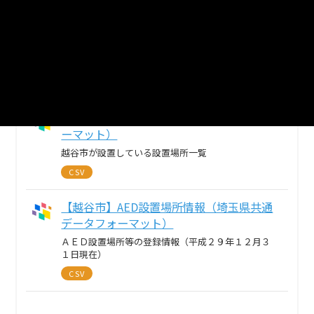
2
個のリソースがあります
まとめてダウンロード
戻る
【越谷市】AED設置場所情報（国推奨フォ
ーマット）
越谷市が設置している設置場所一覧
CSV
【越谷市】AED設置場所情報（埼玉県共通
データフォーマット）
ＡＥＤ設置場所等の登録情報（平成２９年１２月３
１日現在）
CSV