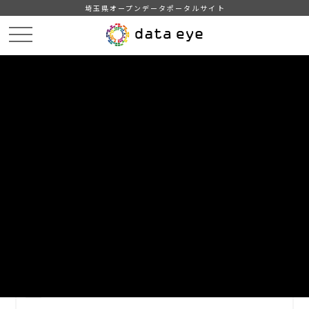
埼玉県オープンデータポータルサイト
HOME
データカタログ
【越谷市】イベント一覧
DATA
CATA
データカタログ
データセット名
【越谷市】イベント一覧
越谷市で行われるイベントカレンダー（情報）です。
（自治体標準オープンデータセットのフォーマットに準拠）
自治体
越谷市
分野
運輸・観光