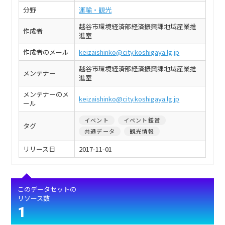
分野
運輸・観光
越谷市環境経済部経済振興課地域産業推
作成者
進室
作成者のメール
keizaishinko@city.koshigaya.lg.jp
越谷市環境経済部経済振興課地域産業推
メンテナー
進室
メンテナーのメ
keizaishinko@city.koshigaya.lg.jp
ール
イベント
イベント鑑賞
タグ
共通データ
観光情報
リリース日
2017-11-01
このデータセットの
リソース数
1