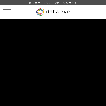
埼玉県オープンデータポータルサイト
HOME
データカタログ
【越谷市】健（検）診・予防接種等実施医療機関一覧
DATA
CATA
データカタログ
データセット名
【越谷市】健（検）診・予防接種等
実施医療機関一覧
越谷市の健（検）診・予防接種・歯科健（検）診実施医療機関
一覧