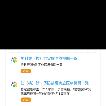
自治体
越谷市
分野
社会保障・衛生
2
個のリソースがあります
まとめてダウンロード
戻る
歯科健（検）診実施医療機関一覧
歯科健(検)診実施医療機関一覧
CSV
健（検）診・予防接種実施医療機関一覧
特定健康診査、がん検診、予防接種、幼児健診の実
施医療機関一覧(令和5年4月1日現在)
CSV