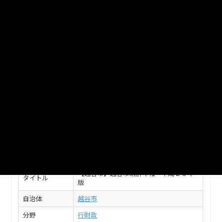
平成25年版《2.人口》
人口、国勢調査（平成２２年結果）
XLS
平成25年版《1.土地利用・気象》
国際交流、土地利用・気象
XLS
このデータセットの情報
フィールド
値
【越谷市】越谷市統計年報 平成２５年
タイトル
版
自治体
越谷市
分野
行財政