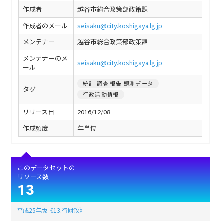
作成者
越谷市総合政策部政策課
作成者のメール
seisaku@city.koshigaya.lg.jp
メンテナー
越谷市総合政策部政策課
メンテナーのメ
seisaku@city.koshigaya.lg.jp
ール
統計 調査 報告 観測データ
タグ
行政活動情報
リリース日
2016/12/08
作成頻度
年単位
このデータセットの
リソース数
13
平成25年版《13.行財政》