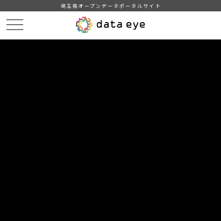
埼玉県オープンデータポータルサイト
HOME
データカタログ
【越谷市】越谷市統計年報 平成２５年版
DATA
CATA
データカタログ
データセット名
【越谷市】越谷市統計年報 平成２
５年版
越谷市の統計年報 平成２５年版
自治体
越谷市
分野
行財政