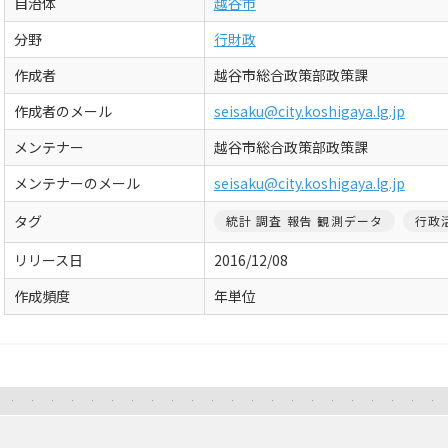
自治体
越谷市
分野
行財政
作成者
越谷市総合政策部政策課
作成者のメール
seisaku@city.koshigaya.lg.jp
メンテナー
越谷市総合政策部政策課
メンテナーのメール
seisaku@city.koshigaya.lg.jp
タグ
統計 調査 報告 観測データ
行政
リリース日
2016/12/08
作成頻度
年単位