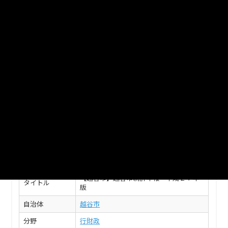
平成27年版《2.人口》
人口、国勢調査（平成２２年結果）
XLS
平成27年版《1.土地利用・気象》
国際交流、土地利用・気象
XLS
このデータセットの情報
フィールド
値
【越谷市】越谷市統計年報 平成２７年
タイトル
版
自治体
越谷市
分野
行財政