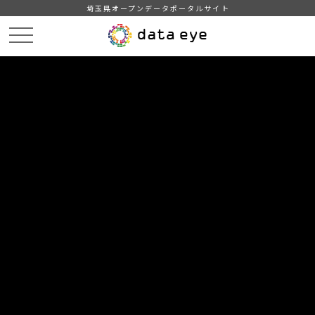
埼玉県オープンデータポータルサイト
HOME
データカタログ
【越谷市】越谷市統計年報 平成２７年版
DATA
CATA
データカタログ
データセット名
【越谷市】越谷市統計年報 平成２
７年版
越谷市の統計年報 平成２７年版
自治体
越谷市
分野
行財政