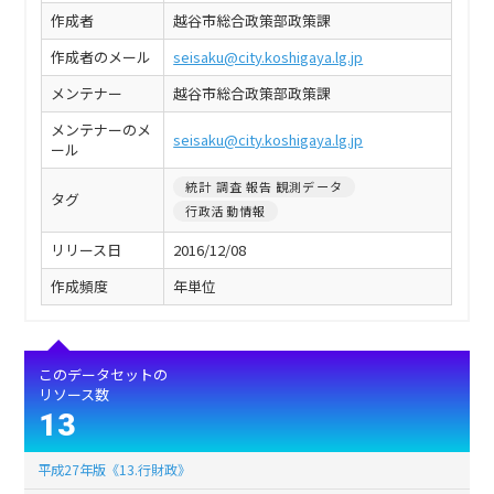
作成者
越谷市総合政策部政策課
作成者のメール
seisaku@city.koshigaya.lg.jp
メンテナー
越谷市総合政策部政策課
メンテナーのメ
seisaku@city.koshigaya.lg.jp
ール
統計 調査 報告 観測データ
タグ
行政活動情報
リリース日
2016/12/08
作成頻度
年単位
このデータセットの
リソース数
13
平成27年版《13.行財政》