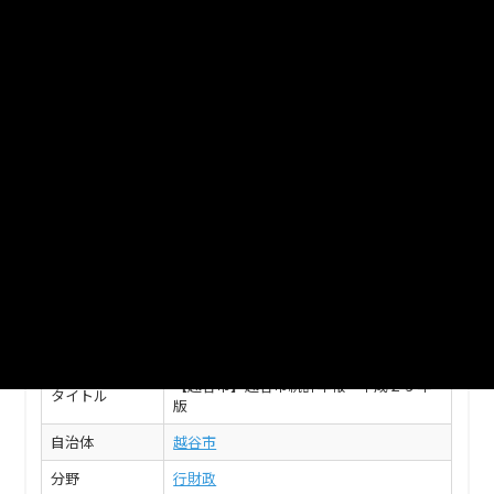
平成29年版《2.人口》
＜人口＞＜国勢調査（平成22年結果）＞
XLS
平成29年版《1.土地利用・気象》
＜国際交流＞＜土地利用・気象＞
XLS
このデータセットの情報
フィールド
値
【越谷市】越谷市統計年報 平成２９年
タイトル
版
自治体
越谷市
分野
行財政