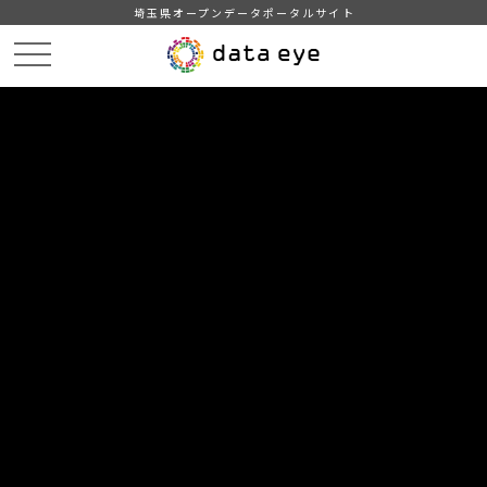
埼玉県オープンデータポータルサイト
HOME
データカタログ
【越谷市】越谷市統計年報 平成２９年版
DATA
CATA
データカタログ
データセット名
【越谷市】越谷市統計年報 平成２
９年版
越谷市の統計年報 平成２９年版
自治体
越谷市
分野
行財政