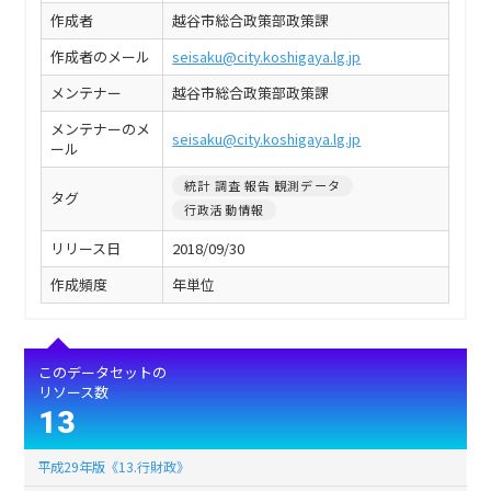
作成者
越谷市総合政策部政策課
作成者のメール
seisaku@city.koshigaya.lg.jp
メンテナー
越谷市総合政策部政策課
メンテナーのメ
seisaku@city.koshigaya.lg.jp
ール
統計 調査 報告 観測データ
タグ
行政活動情報
リリース日
2018/09/30
作成頻度
年単位
このデータセットの
リソース数
13
平成29年版《13.行財政》