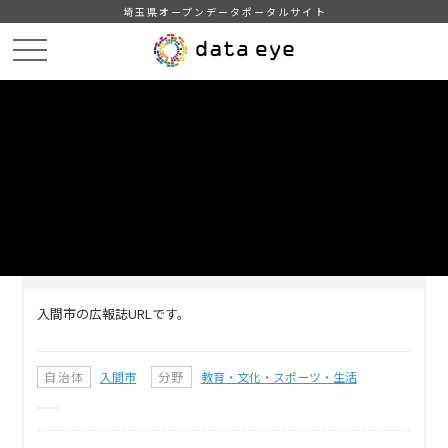
埼玉県オープンデータポータルサイト
HOME
データカタログ
【入間市】広報誌URL
DATA
CATA
データカタログ
データセット名
【入間市】広報誌URL
入間市の広報誌URLです。
自治体
入間市
分野
教育・文化・スポーツ・生活