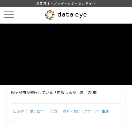
埼玉県オープンデータポータルサイト
HOME
データカタログ
【鶴ヶ島市】広報誌URL
DATA
CATA
データカタログ
データセット名
【鶴ヶ島市】広報誌URL
鶴ヶ島市が発行している「広報つるがしま」のURL
自治体
鶴ヶ島市
分野
教育・文化・スポーツ・生活