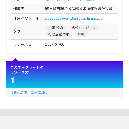
作成者
鶴ヶ島市総合政策部政策推進課統計担当
作成者のメール
10200010@city.tsurugashima.lg.jp
広報 報道
広報つるがしま
タグ
行政活動情報
広報
リリース日
2017/07/06
このデータセットの
リソース数
1
【鶴ヶ島市】広報誌URL