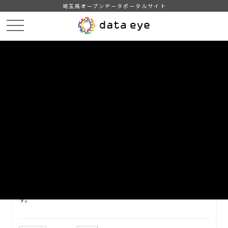
埼玉県オープンデータポータルサイト
HOME
データカタログ
【上尾市】公共施設予約システム利用公共施設一覧
DATA
CATA
データカタログ
データセット名
【上尾市】公共施設予約システム利
用公共施設一覧
上尾市公共施設予約システムから利用可能な公共施設一覧で
す。