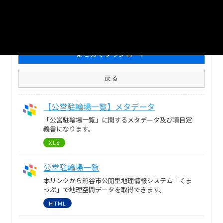
2
個のリソースがあります
まとめてダウンロード
戻る
【公営駐輪場一覧】メタデータ
「公営駐輪場一覧」に関するメタデータ及び項目定
義書になります。
XLS
公営駐輪場一覧
本リンクから熊谷市公開型地理情報システム「くま
っぷ」で地理空間データを取得できます。
HTML