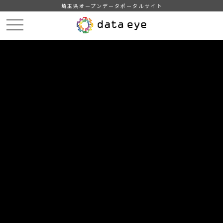
埼玉県オープンデータポータルサイト
HOME
データカタログ
【熊谷市】公営駐輪場一覧
DATA
CATA
データカタログ
データセット名
【熊谷市】公営駐輪場一覧
熊谷市の公営駐輪場の一覧です（一部熊谷市外に駐輪場が置か
れているものもあります）。熊谷市公開型地理情報システム
「くまっぷ」で地理空間データを取得できます。
自治体
熊谷市
分野
教育・文化・スポーツ・生活