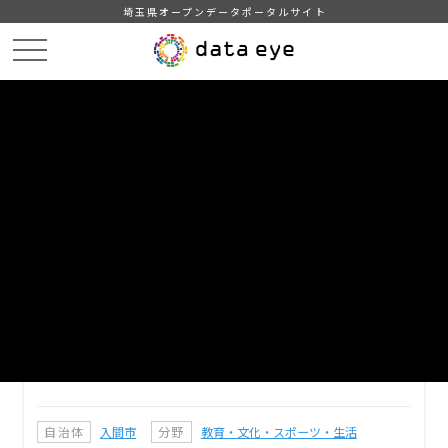
埼玉県オープンデータポータルサイト
HOME
データカタログ
【入間市】公共施設情報（図書館）（政府推奨フォーマット）
DATA
CATA
データカタログ
データセット名
【入間市】公共施設情報（図書館）
（政府推奨フォーマット）
入間市の図書館の情報です。（政府推奨フォーマット）
自治体
入間市
分野
教育・文化・スポーツ・生活