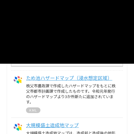
自治体
秩父市
分野
国土・気象
2
個のリソースがあります
まとめてダウンロード
戻る
ため池ハザードマップ（浸水想定区域）
秩父市農政課で作成したハザードマップをもとに秩
父市都市計画課で作成したものです。令和元年発行
のハザードマップより3か所新たに追加されていま
す。
KML
大規模盛土造成地マップ
大規模盛土造成地マップは、造成前と造成後の地形