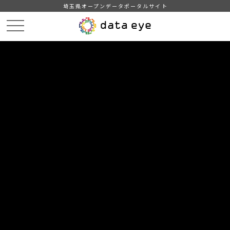
埼玉県オープンデータポータルサイト
HOME
データカタログ
【秩父市】その他の防災情報
DATA
CATA
データカタログ
データセット名
【秩父市】その他の防災情報
関係機関から提供を受けたデータに基づき、秩父市都市計画課
で作成しています。本データについては、地形情報等を基にし
たシミュレーション結果であることをご承知ください。
kml形式で作成しており、GoogleEarthほか地理院地図・
GoogleMapなどのwebサービスでご利用いただけます。