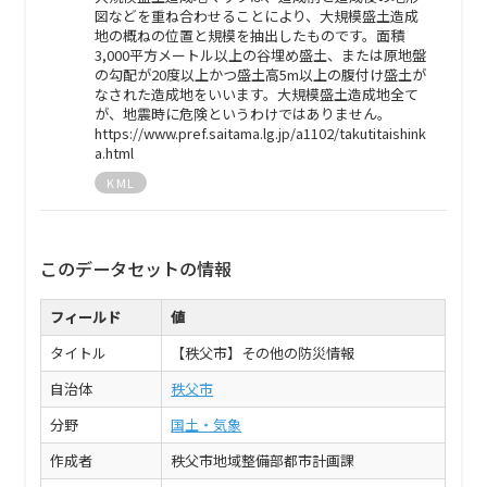
図などを重ね合わせることにより、大規模盛土造成
地の概ねの位置と規模を抽出したものです。面積
3,000平方メートル以上の谷埋め盛土、または原地盤
の勾配が20度以上かつ盛土高5m以上の腹付け盛土が
なされた造成地をいいます。大規模盛土造成地全て
が、地震時に危険というわけではありません。
https://www.pref.saitama.lg.jp/a1102/takutitaishink
a.html
KML
このデータセットの情報
フィールド
値
タイトル
【秩父市】その他の防災情報
自治体
秩父市
分野
国土・気象
作成者
秩父市地域整備部都市計画課