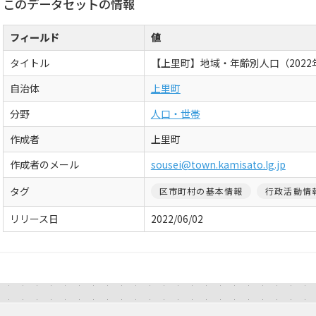
このデータセットの情報
フィールド
値
タイトル
【上里町】地域・年齢別人口（2022
自治体
上里町
分野
人口・世帯
作成者
上里町
作成者のメール
sousei@town.kamisato.lg.jp
タグ
区市町村の基本情報
行政活動情
リリース日
2022/06/02