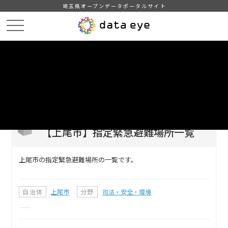
埼玉県オープンデータポータルサイト
HOME
データカタログ
【上尾市】指定緊急避難場所一覧
DATA
CATA
データカタログ
データセット名
【上尾市】指定緊急避難場所一覧
上尾市の指定緊急避難場所の一覧です。
自治体
上尾市
分野
司法・安全・環境