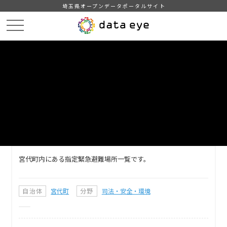
埼玉県オープンデータポータルサイト
HOME
データカタログ
【宮代町】指定緊急避難場所一覧
DATA
CATA
データカタログ
データセット名
【宮代町】指定緊急避難場所一覧
宮代町内にある指定緊急避難場所一覧です。
自治体
宮代町
分野
司法・安全・環境