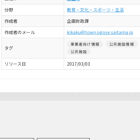
分野
教育・文化・スポーツ・生活
作成者
企画財政課
作成者のメール
kikaku@town.ogose.saitama.jp
事業者向け情報
公共施設情報
タグ
公共施設
リリース日
2017/03/03