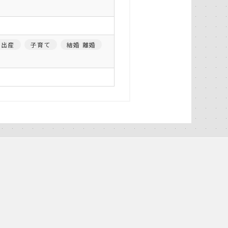
 出産
子育て
結婚 離婚