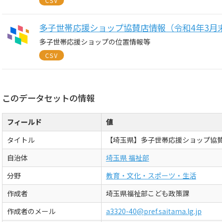
CSV
多子世帯応援ショップ協賛店情報（令和4年3月
多子世帯応援ショップの位置情報等
CSV
このデータセットの情報
フィールド
値
タイトル
【埼玉県】多子世帯応援ショップ協
自治体
埼玉県 福祉部
分野
教育・文化・スポーツ・生活
作成者
埼玉県福祉部こども政策課
作成者のメール
a3320-40@pref.saitama.lg.jp