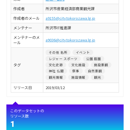
作成者
所沢市産業経済部商業観光課
作成者のメール
a9155@city.tokorozawa.lg.jp
メンテナー
所沢市IT推進課
メンテナーのメ
a9036@city.tokorozawa.lg.jp
ール
その他 名所
イベント
レジャー スポーツ
公園 庭園
タグ
文化史跡
文化施設
施設景観
神社 仏閣
祭事
自然景観
観光情報
施設情報
観光
リリース日
2019/03/12
このデータセットの
リソース数
1