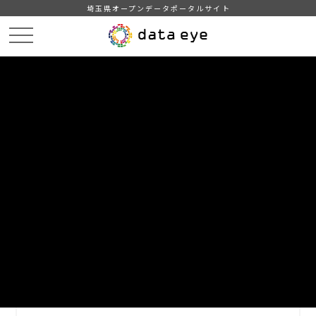
埼玉県オープンデータポータルサイト
HOME
データカタログ
【所沢市】観光地情報
DATA
CATA
データカタログ
データセット名
【所沢市】観光地情報
所沢市の観光地情報です。
自治体
所沢市
分野
運輸・観光