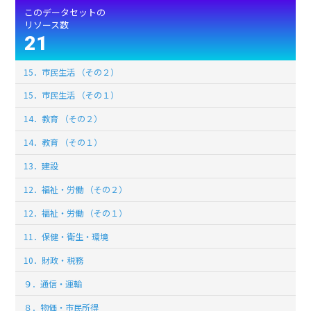
このデータセットの
リソース数
21
15．市民生活 （その２）
15．市民生活 （その１）
14．教育 （その２）
14．教育 （その１）
13．建設
12．福祉・労働 （その２）
12．福祉・労働 （その１）
11．保健・衛生・環境
10．財政・税務
９．通信・運輸
８．物価・市民所得