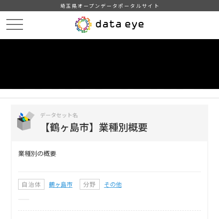
埼玉県オープンデータポータルサイト
HOME
データカタログ
【鶴ヶ島市】業種別概要
DATA
CATA
データカタログ
データセット名
【鶴ヶ島市】業種別概要
業種別の概要
自治体
鶴ヶ島市
分野
その他