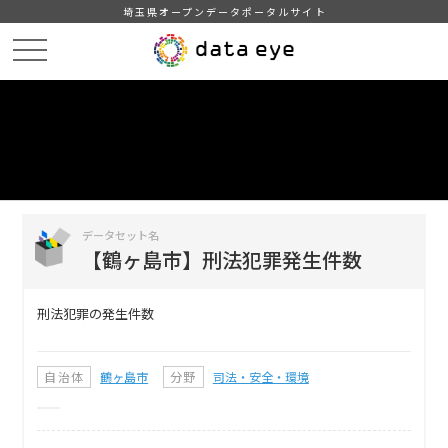
埼玉県オープンデータポータルサイト
HOME
データカタログ
【鶴ヶ島市】刑法犯罪発生件数
DATA
CATA
データカタログ
データセット名
【鶴ヶ島市】刑法犯罪発生件数
刑法犯罪の発生件数
自治体
鶴ヶ島市
分野
司法・安全・環境