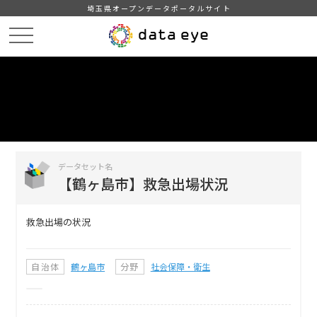
埼玉県オープンデータポータルサイト
HOME
データカタログ
【鶴ヶ島市】救急出場状況
DATA
CATA
データカタログ
データセット名
【鶴ヶ島市】救急出場状況
救急出場の状況
自治体
鶴ヶ島市
分野
社会保障・衛生