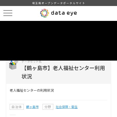
埼玉県オープンデータポータルサイト
HOME
データカタログ
【鶴ヶ島市】老人福祉センター利用状況
DATA
CATA
データカタログ
データセット名
【鶴ヶ島市】老人福祉センター利用
状況
老人福祉センターの利用状況
自治体
鶴ヶ島市
分野
社会保障・衛生