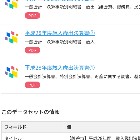
一般会計 決算事項別明細書 歳出（議会費、総務費、民
PDF
平成28年度歳入歳出決算書②
一般会計 決算事項別明細書 歳入
PDF
平成28年度歳入歳出決算書①
一般会計決算書、特別会計決算書、財産に関する調書、基
PDF
このデータセットの情報
フィールド
値
タイトル
【越谷市】平成28年度 歳入歳出決