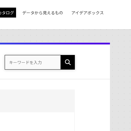
カタログ
データから見えるもの
アイデアボックス