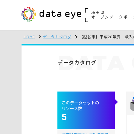
埼玉県
オープンデータポー
HOME
データカタログ
【越谷市】平成28年度 歳入
DATA
データカタログ
このデータセットの
リソース数
5