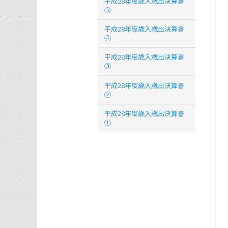
平成28年度歳入歳出決算書
⑤
平成28年度歳入歳出決算書
④
平成28年度歳入歳出決算書
③
平成28年度歳入歳出決算書
②
平成28年度歳入歳出決算書
①