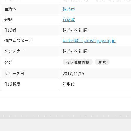
自治体
越谷市
分野
行財政
作成者
越谷市会計課
作成者のメール
kaikei@city.koshigaya.lg.jp
メンテナー
越谷市会計課
タグ
行政活動情報
財政
リリース日
2017/11/15
作成頻度
年単位