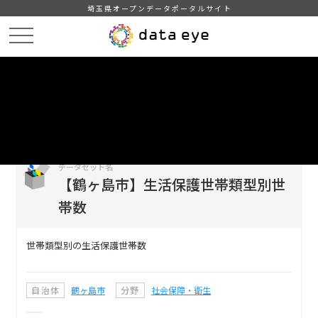
埼玉県オープンデータポータルサイト
HOME
データカタログ
【鶴ヶ島市】生活保護世帯類型別世帯数
DATA
CATA
データカタログ
データセット名
【鶴ヶ島市】生活保護世帯類型別世
帯数
世帯類型別の生活保護世帯数
自治体
鶴ヶ島市
分野
社会保障・衛生