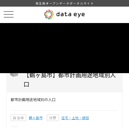
埼玉県オープンデータポータルサイト
HOME
データカタログ
【鶴ヶ島市】都市計画用途地域別人口
DATA
CATA
データカタログ
データセット名
【鶴ヶ島市】都市計画用途地域別人
口
都市計画用途地域別の人口
自治体
鶴ヶ島市
分野
住宅・土地・建設