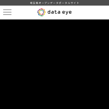
埼玉県オープンデータポータルサイト
HOME
データカタログ
【和光市】地域・年齢別人口（令和5年1月1日現在）
DATA
CATA
データカタログ
データセット名
【和光市】地域・年齢別人口（令和
5年1月1日現在）
市内各地域の年代ごとの男女別人口一覧（令和5年1月1日）推奨
データセット準拠。