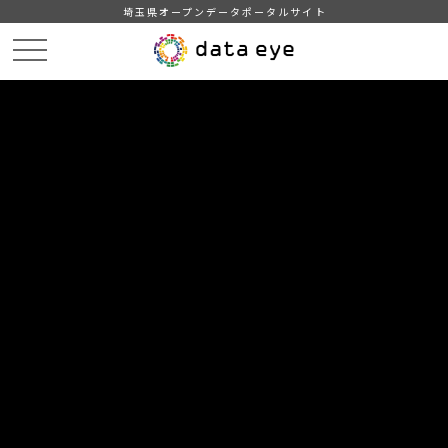
埼玉県オープンデータポータルサイト
HOME
データカタログ
【和光市】医療機関一覧
DATA
CATA
データカタログ
データセット名
【和光市】医療機関一覧
和光市内の病院、診療所の一覧（R8.4.1時点）。自治体標準オー
プンデータセット準拠。
自治体
和光市
分野
社会保障・衛生