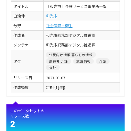
タイトル
【和光市】介護サービス事業所一覧
自治体
和光市
分野
社会保障・衛生
作成者
和光市総務部デジタル推進課
メンテナー
和光市総務部デジタル推進課
住民向け情報 暮らしの情報
タグ
高齢者 介護
施設情報
介護
福祉
リリース日
2023-03-07
作成頻度
定期 (1[年])
このデータセットの
リソース数
2