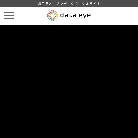
埼玉県オープンデータポータルサイト
HOME
データカタログ
【和光市】介護サービス事業所一覧
DATA
CATA
データカタログ
データセット名
【和光市】介護サービス事業所一覧
和光市内の介護サービス事業所の一覧（R8.4.1時点）。自治体標
準オープンデータセット準拠。
自治体
和光市
分野
社会保障・衛生