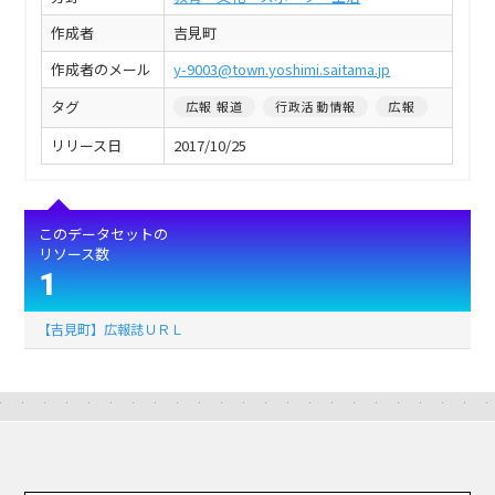
作成者
吉見町
作成者のメール
y-9003@town.yoshimi.saitama.jp
タグ
広報 報道
行政活動情報
広報
リリース日
2017/10/25
このデータセットの
リソース数
1
【吉見町】広報誌ＵＲＬ