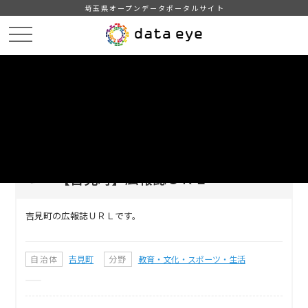
埼玉県オープンデータポータルサイト
HOME
データカタログ
【吉見町】広報誌ＵＲＬ
DATA
CATA
データカタログ
データセット名
【吉見町】広報誌ＵＲＬ
吉見町の広報誌ＵＲＬです。
自治体
吉見町
分野
教育・文化・スポーツ・生活