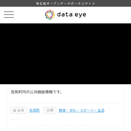
埼玉県オープンデータポータルサイト
HOME
データカタログ
【吉見町】公共施設情報
DATA
CATA
データカタログ
データセット名
【吉見町】公共施設情報
吉見町内の公共施設情報です。
自治体
吉見町
分野
教育・文化・スポーツ・生活