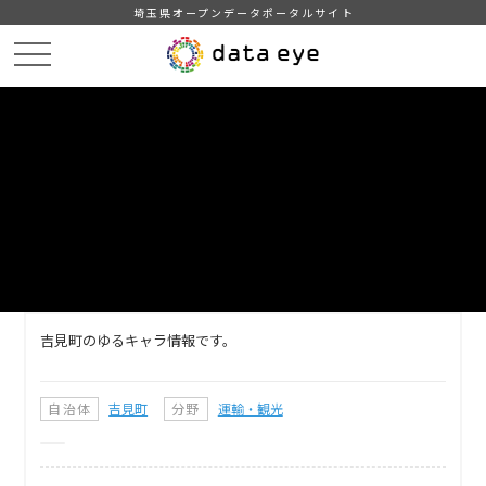
埼玉県オープンデータポータルサイト
HOME
データカタログ
【吉見町】ゆるキャラ情報
DATA
CATA
データカタログ
データセット名
【吉見町】ゆるキャラ情報
吉見町のゆるキャラ情報です。
自治体
吉見町
分野
運輸・観光