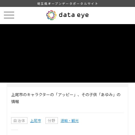
埼玉県オープンデータポータルサイト
HOME
データカタログ
【上尾市】ゆるキャラ情報
DATA
CATA
データカタログ
データセット名
【上尾市】ゆるキャラ情報
上尾市のキャラクターの「アッピー」、その子供「あゆみ」の
情報
自治体
上尾市
分野
運輸・観光