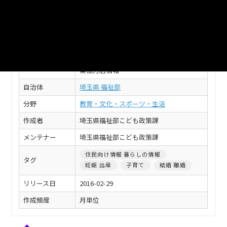
このデータセットの情報
フィールド
値
【埼玉県】ママ・パパ・リフレッシュ事
タイトル
業協力店情報
自治体
埼玉県 福祉部
分野
教育・文化・スポーツ・生活
作成者
埼玉県福祉部こども政策課
メンテナー
埼玉県福祉部こども政策課
住民向け情報 暮らしの情報
タグ
妊娠 出産
子育て
結婚 離婚
リリース日
2016-02-29
作成頻度
月単位