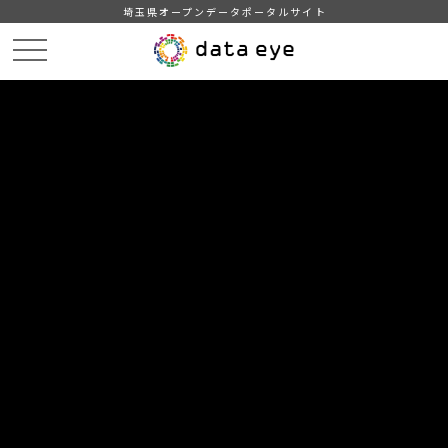
埼玉県オープンデータポータルサイト
HOME
データカタログ
【埼玉県】ママ・パパ・リフレッシュ事業協力店情報
DATA
CATA
データカタログ
データセット名
【埼玉県】ママ・パパ・リフレッシ
ュ事業協力店情報
ママ・リフレッシュ事業協力店の位置情報等
自治体
埼玉県 福祉部
分野
教育・文化・スポーツ・生活