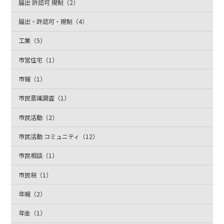
届出 許認可 規制（2）
届出・許認可・規制（4）
工業（5）
市営住宅（1）
市報（1）
市民意識調査（1）
市民活動（2）
市民活動 コミュニティ（12）
市民相談（1）
市民税（1）
年報（2）
年金（1）