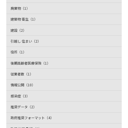
廃棄物（1）
建築物 衛生（1）
建設（2）
引越し 住まい（2）
役所（1）
後期高齢者医療保険（1）
従業者数（1）
情報公開（10）
感染症（3）
推奨データ（2）
政府推奨フォーマット（4）