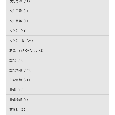
文化史跡（51）
文化施設（7）
文化芸術（1）
文化財（41）
文化財一覧（24）
新型コロナウイルス（2）
施設（23）
施設情報（248）
施設景観（21）
景観（18）
景観情報（9）
暮らし（15）