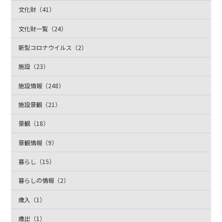
文化財（41）
文化財一覧（24）
新型コロナウイルス（2）
施設（23）
施設情報（248）
施設景観（21）
景観（18）
景観情報（9）
暮らし（15）
暮らしの情報（2）
歳入（1）
歳出（1）