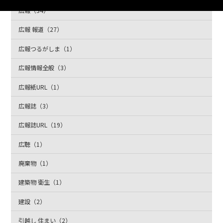
広報（34）
広報 報道（27）
広報つるがしま（1）
広報情報全般（3）
広報紙URL（1）
広報誌（3）
広報誌URL（19）
広聴（1）
廃棄物（1）
建築物 衛生（1）
建設（2）
引越し 住まい（2）