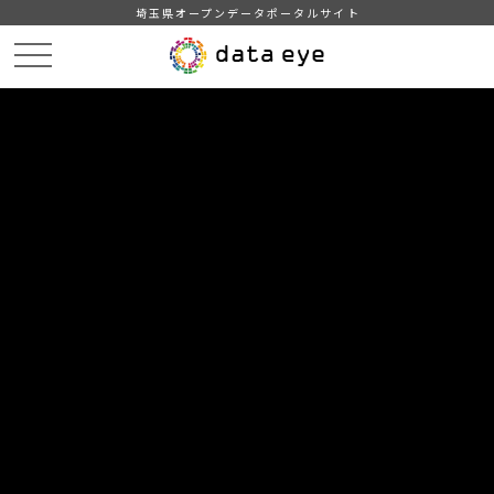
埼玉県オープンデータポータルサイト
HOME
データカタログ
データセット一覧
DATA
CATA
データカタログ
データセット一覧 「行財政」
158
件
【草加市】公共施設情報
草加市が保有する公共施設等の住所等の情報です。
CSV