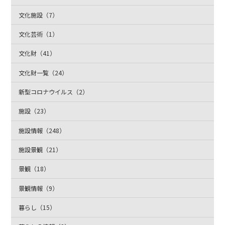
文化施設（7）
文化芸術（1）
文化財（41）
文化財一覧（24）
新型コロナウイルス（2）
施設（23）
施設情報（248）
施設景観（21）
景観（18）
景観情報（9）
暮らし（15）