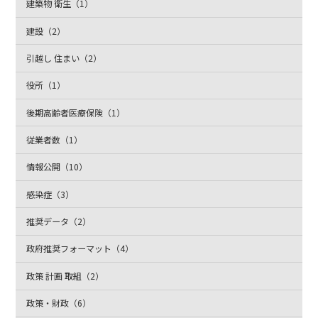
建築物 衛生（1）
建設（2）
引越し 住まい（2）
役所（1）
後期高齢者医療保険（1）
従業者数（1）
情報公開（10）
感染症（3）
推奨データ（2）
政府推奨フォーマット（4）
政策 計画 取組（2）
政策・財政（6）