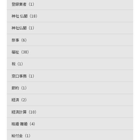
登録業者（1）
神社 仏閣（18）
神社仏閣（1）
祭事（6）
福祉（38）
税（1）
窓口事務（1）
節約（1）
経済（2）
経済計算（10）
結婚 離婚（4）
給付金（1）