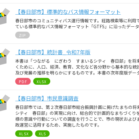
【春日部市】標準的なバス情報フォーマット
春日部市のコミュニティバス運行情報です。経路検索等に利用
ている標準的なバス情報フォーマット「GTFS」に沿ったデー
ZIP
【春日部市】統計書_令和7年版
本書は「つながる にぎわう すまいるシティ 春日部」を将
くために、人口、経済、教育、文化など各分野から基本的な統
及び発展の推移を明らかにするものです。本書の次年度版デー
PDF
XLSX
【春日部市】市民意識調査
春日部市では、第２次春日部市総合振興計画に掲げたまちの将
シティ 春日部」の実現に向け、総合的で計画的なまちづくり
様の意識や行動についての調査を行うことで、市の現状および
政運営に活用するため、実施したものです。
XLSX
XLS